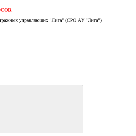
ОСОВ.
итражных управляющих "Лига" (СРО АУ "Лига")