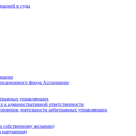
иацией в суды
циации
мпенсационного фонда Ассоциации
битражных управляющих
х к административной ответственности
 проверок деятельности арбитражных управляющих
о собственному желанию)
а нарушения)