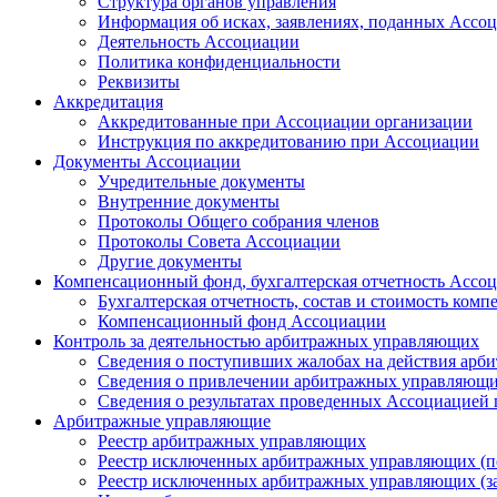
Структура органов управления
Информация об исках, заявлениях, поданных Ассоц
Деятельность Ассоциации
Политика конфиденциальности
Реквизиты
Аккредитация
Аккредитованные при Ассоциации организации
Инструкция по аккредитованию при Ассоциации
Документы Ассоциации
Учредительные документы
Внутренние документы
Протоколы Общего собрания членов
Протоколы Совета Ассоциации
Другие документы
Компенсационный фонд, бухгалтерская отчетность Ассо
Бухгалтерская отчетность, состав и стоимость ко
Компенсационный фонд Ассоциации
Контроль за деятельностью арбитражных управляющих
Сведения о поступивших жалобах на действия ар
Сведения о привлечении арбитражных управляющи
Сведения о результатах проведенных Ассоциацией
Арбитражные управляющие
Реестр арбитражных управляющих
Реестр исключенных арбитражных управляющих (п
Реестр исключенных арбитражных управляющих (з