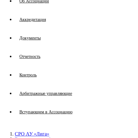
Об Ассоциации
Аккредитация
Документы
Отчетность
Контроль
Арбитражные управляющие
Вступающим в Ассоциацию
СРО АУ «Лига»