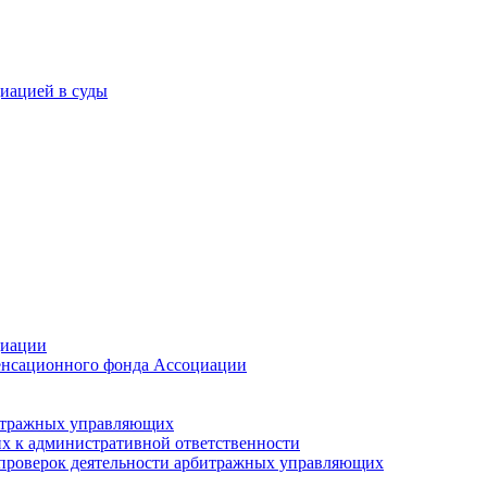
иацией в суды
циации
мпенсационного фонда Ассоциации
битражных управляющих
х к административной ответственности
 проверок деятельности арбитражных управляющих