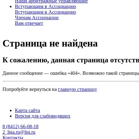
Наши арбитражные управляющие
Вступающим в Ассоциацию
Вступающим в Ассоциацию
Членам Ассоциации
Вам отвечает
Страница не найдена
К сожалению, данная страница отсутств
Данное сообщение — ошибка «404». Возможно такой страницы 
Попробуйте вернуться на
главную страницу
Карта сайта
Версия для слабовидящих
8 (8412) 66-08-18
2_liga.ru@list.ru
Контакты