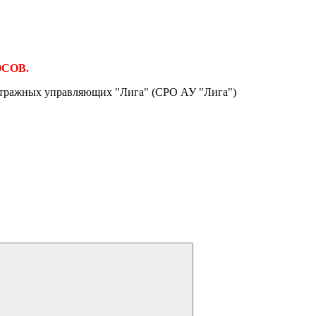
ОСОВ.
итражных управляющих "Лига" (СРО АУ "Лига")