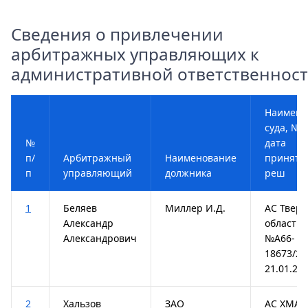
Сведения о привлечении
арбитражных управляющих к
административной ответственнос
Наимено
суда, № 
№
дата
п/
Арбитражный
Наименование
принятог
п
управляющий
должника
реш
1
Беляев
Миллер И.Д.
АС Тверс
Александр
области,
Александрович
№А66-
18673/20
21.01.20
2
Хальзов
ЗАО
АС ХМАО