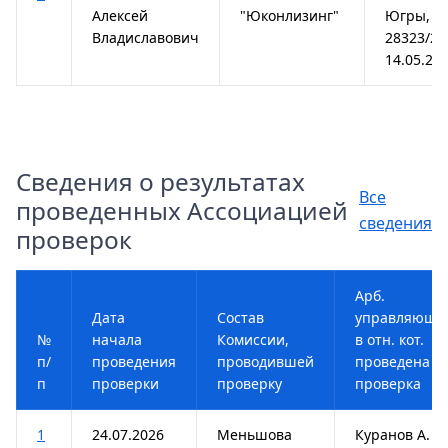
Алексей
"Юконлизинг"
Югры, №
Владиславович
28323/20
14.05.20
Сведения о результатах
Все
проведенных Ассоциацией
сведения
проверок
Арб.
Дата
Состав
управляющи
№
начала
Комиссии,
в отн. кот.
п/
проведения
проводившей
проведена
п
проверки
проверку
проверка
1
24.07.2026
Меньшова
Куранов А. И