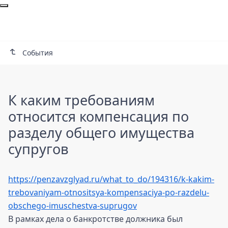
События
К каким требованиям
относится компенсация по
разделу общего имущества
супругов
К каким требованиям относится ко
https://penzavzglyad.ru/what_to_do/194316/k-kakim-
trebovaniyam-otnositsya-kompensaciya-po-razdelu-
obschego-imuschestva-suprugov
В рамках дела о банкротстве должника был