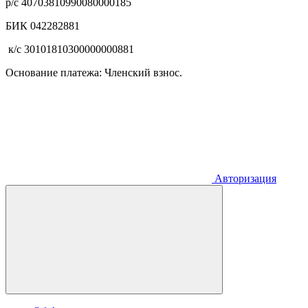
р/с 40703810990080000185
БИК 042282881
к/с 30101810300000000881
Основание платежа: Членский взнос.
Авторизация