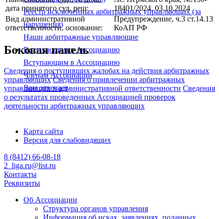
дата принятого суд. реш:
18401/2024, 03.10.2024
Реестр исключенных арбитражных управляющих (за
Вид административной
Предупреждение, ч.3 ст.14.13
нарушения)
ответственности, основание:
КоАП РФ
Наши арбитражные управляющие
Боковая панель
Вступающим в Ассоциацию
Вступающим в Ассоциацию
Сведения о поступивших жалобах на действия арбитражных
Членам Ассоциации
управляющих
Сведения о привлечении арбитражных
Вам отвечает
управляющих к административной ответственности
Сведения
о результатах проведенных Ассоциацией проверок
деятельности арбитражных управляющих
Карта сайта
Версия для слабовидящих
8 (8412) 66-08-18
2_liga.ru@list.ru
Контакты
Реквизиты
Об Ассоциации
Структура органов управления
Информация об исках, заявлениях, поданных