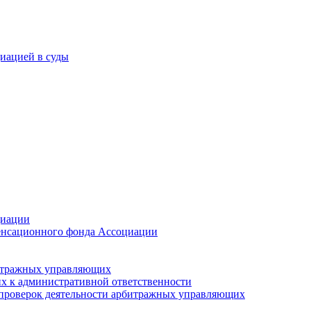
иацией в суды
циации
мпенсационного фонда Ассоциации
битражных управляющих
х к административной ответственности
 проверок деятельности арбитражных управляющих