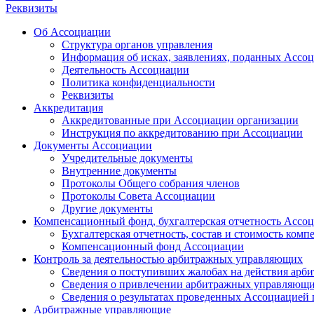
Реквизиты
Об Ассоциации
Структура органов управления
Информация об исках, заявлениях, поданных Ассоц
Деятельность Ассоциации
Политика конфиденциальности
Реквизиты
Аккредитация
Аккредитованные при Ассоциации организации
Инструкция по аккредитованию при Ассоциации
Документы Ассоциации
Учредительные документы
Внутренние документы
Протоколы Общего собрания членов
Протоколы Совета Ассоциации
Другие документы
Компенсационный фонд, бухгалтерская отчетность Ассо
Бухгалтерская отчетность, состав и стоимость ко
Компенсационный фонд Ассоциации
Контроль за деятельностью арбитражных управляющих
Сведения о поступивших жалобах на действия ар
Сведения о привлечении арбитражных управляющи
Сведения о результатах проведенных Ассоциацией
Арбитражные управляющие