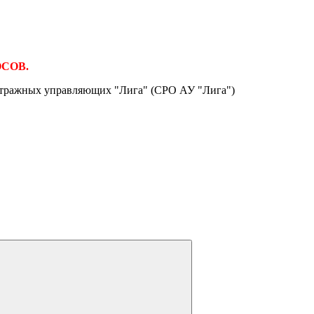
ОСОВ.
итражных управляющих "Лига" (СРО АУ "Лига")