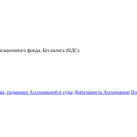
сационного фонда. Без налога (НДС)
иях, поданных Ассоциацией в суды
Деятельность Ассоциации
По