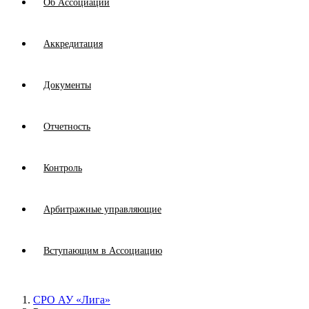
Об Ассоциации
Аккредитация
Документы
Отчетность
Контроль
Арбитражные управляющие
Вступающим в Ассоциацию
СРО АУ «Лига»