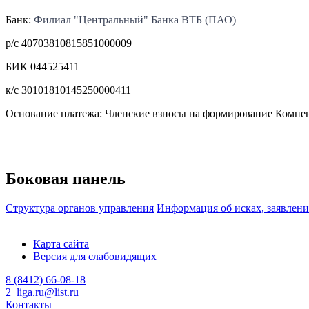
Банк:
Филиал "Центральный" Банка ВТБ (ПАО)
р/с 40703810815851000009
БИК 044525411
к/с 30101810145250000411
Основание платежа: Членские взносы на формирование Компен
Боковая панель
Структура органов управления
Информация об исках, заявлен
Карта сайта
Версия для слабовидящих
8 (8412) 66-08-18
2_liga.ru@list.ru
Контакты