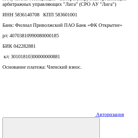
арбитражных управляющих "Лига" (СРО АУ "Лига")
ИНН 5836140708 КПП 583601001
Банк: Филиал Приволжский ПАО Банк «ФК Открытие»
р/с 40703810990080000185
БИК 042282881
к/с 30101810300000000881
Основание платежа: Членский взнос.
Авторизация