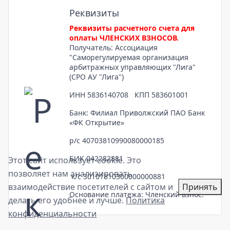
Реквизиты
Реквизиты расчетного счета для
оплаты ЧЛЕНСКИХ ВЗНОСОВ.
Получатель: Ассоциация
"Саморегулируемая организация
арбитражных управляющих "Лига"
(СРО АУ "Лига")
ИНН 5836140708 КПП 583601001
Банк: Филиал Приволжский ПАО Банк
«ФК Открытие»
р/с 40703810990080000185
БИК 042282881
Этот сайт использует cookie. Это
позволяет нам анализировать
к/с 30101810300000000881
взаимодействие посетителей с сайтом и
Принять
Основание платежа: Членский взнос.
делать его удобнее и лучше.
Политика
конфиденциальности