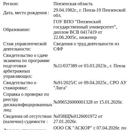
Регион:
Пензенская область
29.04.1982г., г. Пенза-19 Пензенской
Дата, место рождения :
обл.
ГОУ ВПО "Пензенский
государственный университет",
Образование:
диплом ВСВ 0417419 от
22.06.2005г., инженер
Стаж управленческой
Сведения о труд.деятельности из
деятельности:
СФР
Свидетельство о сдаче
экзамена по программе
подготовки
№11/037389 от 03.03.2023г., г. Пенза
арбитражных
управляющих:
Свидетельство о
№91/2025/С от 09.04.2025г., СРО АУ
стажировке:
"Лига"
Справка о проверке по
реестру
№996526000001328 от 15.01.2026г.
дисквалифицированных
лиц:
Сведения об отсутствии
№058Щ№0126001972 от
(наличии) судимости :
27.01.2026г.
ООО СК "АСКОР" с 07.04.2026г. по