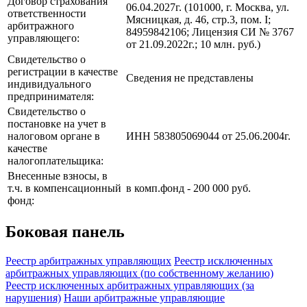
Договор страхования
06.04.2027г. (101000, г. Москва, ул.
ответственности
Мясницкая, д. 46, стр.3, пом. I;
арбитражного
84959842106; Лицензия СИ № 3767
управляющего:
от 21.09.2022г.; 10 млн. руб.)
Свидетельство о
регистрации в качестве
Сведения не представлены
индивидуального
предпринимателя:
Свидетельство о
постановке на учет в
налоговом органе в
ИНН 583805069044 от 25.06.2004г.
качестве
налогоплательщика:
Внесенные взносы, в
т.ч. в компенсационный
в комп.фонд - 200 000 руб.
фонд:
Боковая панель
Реестр арбитражных управляющих
Реестр исключенных
арбитражных управляющих (по собственному желанию)
Реестр исключенных арбитражных управляющих (за
нарушения)
Наши арбитражные управляющие