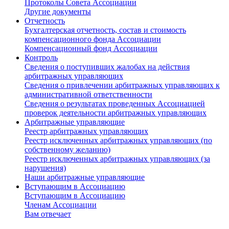
Протоколы Совета Ассоциации
Другие документы
Отчетность
Бухгалтерская отчетность, состав и стоимость
компенсационного фонда Ассоциации
Компенсационный фонд Ассоциации
Контроль
Сведения о поступивших жалобах на действия
арбитражных управляющих
Сведения о привлечении арбитражных управляющих к
административной ответственности
Сведения о результатах проведенных Ассоциацией
проверок деятельности арбитражных управляющих
Арбитражные управляющие
Реестр арбитражных управляющих
Реестр исключенных арбитражных управляющих (по
собственному желанию)
Реестр исключенных арбитражных управляющих (за
нарушения)
Наши арбитражные управляющие
Вступающим в Ассоциацию
Вступающим в Ассоциацию
Членам Ассоциации
Вам отвечает